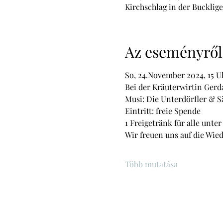
Kirchschlag in der Bucklige
Az eseményről
So, 24.November 2024, 15 U
Bei der Kräuterwirtin Gerd
Musi: Die Unterdörfler & 
Eintritt: freie Spende
1 Freigetränk für alle unter
Wir freuen uns auf die Wie
Több mutatása