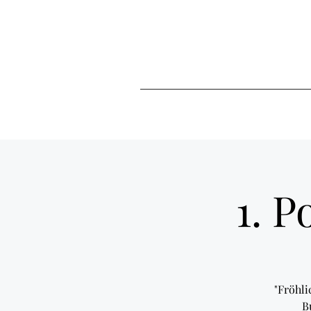
1. 
"Fröhli
B