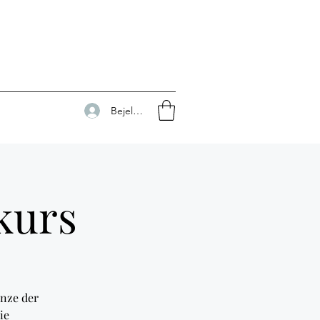
Bejelentkezés
kurs
änze der
ie